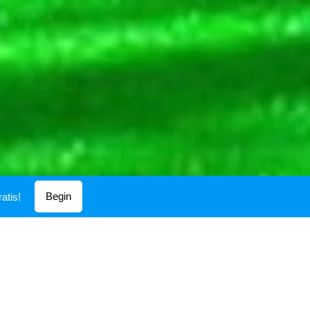
Begin
atis!